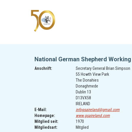
National German Shepherd Working 
Anschrift:
Secretary General Brian Simpson
55 Howth View Park
The Donahies
Donaghmede
Dublin 13
D13VX58
IRELAND
E-Mail:
infogsaireland@gmail.com
Homepage:
www.gsaireland.com
Mitglied seit:
1970
Mitgliedsart:
Mitglied